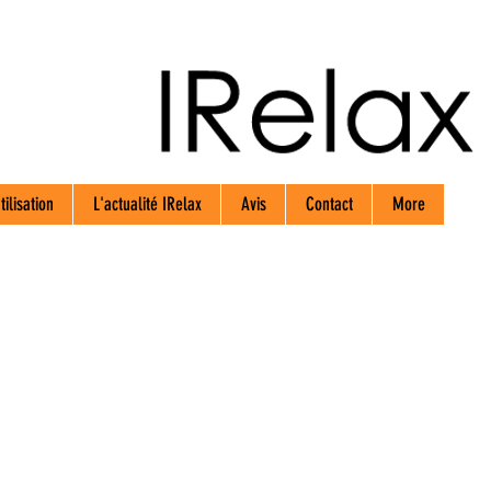
tilisation
L'actualité IRelax
Avis
Contact
More