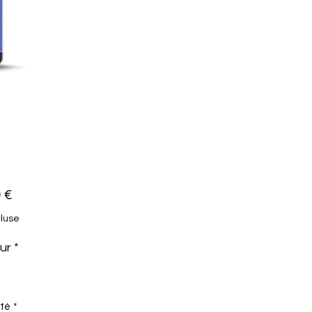
Prix
 €
cluse
ur
*
té
*