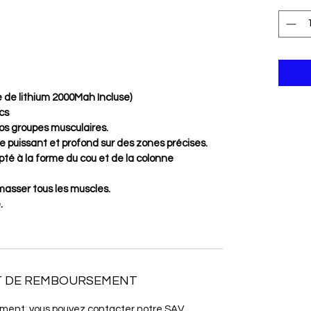
e de lithium 2000Mah Incluse)
cs
gros groupes musculaires.
e puissant et profond sur des zones précises.
pté à la forme du cou et de la colonne
 masser tous les muscles.
.
ET DE REMBOURSEMENT
ment, vous pouvez contacter notre SAV.